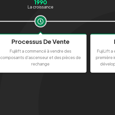
1990
La croissance
Processus De Vente
Fujilift a commencé à vendre des
FujiLift 
composants d'ascenseur et des pièces de
première 
rechange
dévelop