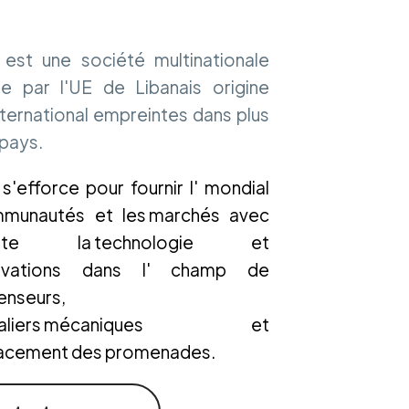
t est une société multinationale
iée par l'UE de Libanais origine
ternational empreintes dans plus
 pays.
s'efforce
pour
fournir
l'
mondial
mmunautés
et
les marchés
avec
nte
la technologie
et
ovations
dans
l'
champ
de
enseurs,
caliers mécaniques
et
lacement
des promenades.