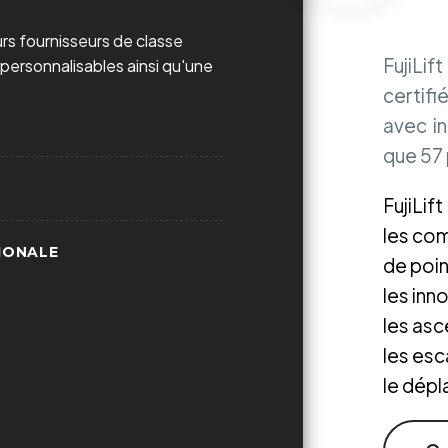
eurs fournisseurs de classe
FujiLif
t personnalisables ainsi qu'une
certif
avec in
que 57
FujiLift
les co
IONALE
de poi
les inn
les asc
les es
le dép