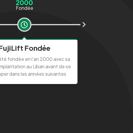
2000
2
Fondée
FujiLift Fondée
La Certif
a été fondée en l'an 2000 avec sa
FujiLift a été certifi
implantation au Liban avant de se
s'engageant à of
per dans les années suivantes
satisfac