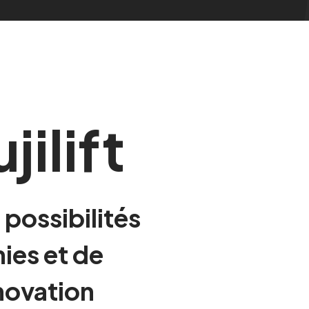
jilift
 possibilités
nies et de
nnovation