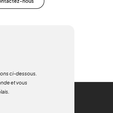
ntactez-nous
tions ci-dessous.
ande et vous
lais.