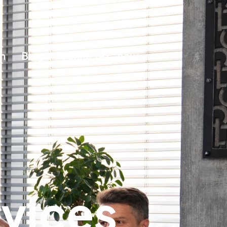
en
Blog
Contactez
-nous
rvices