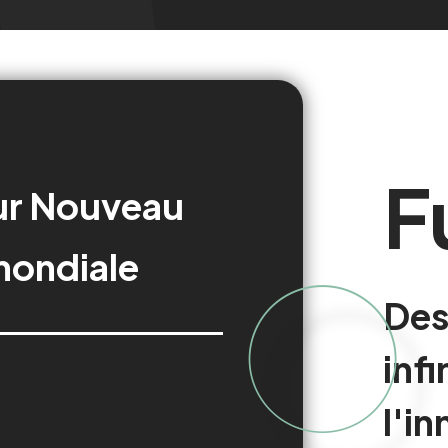
Fu
ur
Nouveau
 mondiale
Des
infi
l'i